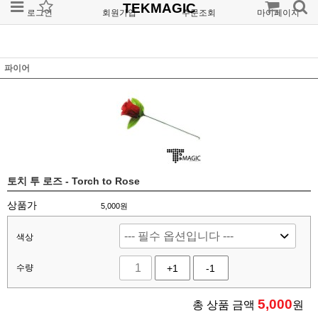
TEKMAGIC
로그인
회원가입
주문조회
마이페이지
파이어
토치 투 로즈 - Torch to Rose
상품가
5,000원
색상
수량
+1
-1
5,000
총 상품 금액
원