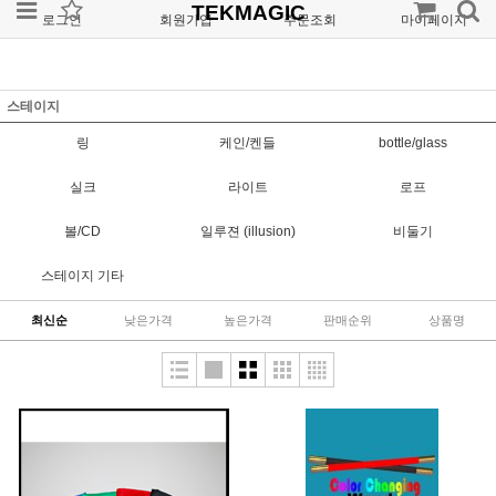
TEKMAGIC
로그인
회원가입
주문조회
마이페이지
스테이지
링
케인/켄들
bottle/glass
실크
라이트
로프
볼/CD
일루젼 (illusion)
비둘기
스테이지 기타
최신순
낮은가격
높은가격
판매순위
상품명