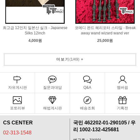
최고급 12인치 일본산 실크 - Japanese
코메디 완드 헤리포터 스타일 - Break
Silks 12inch
away wand wizard wand ver
4,000원
25,000원
더보기
(
1
/
49
)
+
자유게시판
질문과대답
Q&A
멤버쉽
포토리뷰
해법게시판
배송조회
기획전
CS CENTER
국민 462202-01-290105 / 우
리 1002-132-425681
02-313-1548