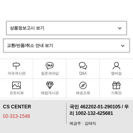
상품정보고시 보기
교환/반품/취소 안내 보기
자유게시판
질문과대답
Q&A
멤버쉽
포토리뷰
해법게시판
배송조회
기획전
페이코 라이
구매
CS CENTER
국민 462202-01-290105 / 우
리 1002-132-425681
02-313-1548
예금주 : 김태익