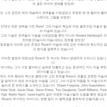
여 골든 버저의 영예를 얻었죠!
또 그의 공연은 매직 캐슬에서 관객들을 사로잡았고 유명한 팬 앤 텔러의 풀어
스에서도 그들을 속였죠!
27년의 전문 경력을 가진 Rune! 그의 마술의 핵심은 바로 클로즈업 마술과 팔
러 마술에 있습니다.
그의 기술은 관객들의 마음을 사로잡았을 뿐만 아니라 Howard Hamburg의 극
찬처럼 [마술사의 마술사]라는 칭호를 얻었죠!
동료들의 이러한 깊은 존경은 Rune의 마술에 대한 깊은 이해도와 혁신적인 접
근 방식을 말해주고 있습니다.
페이코 ID로
이러한 열정과 전문성은 Rune의 첫 저서인 X에서 생생하게 드러나고 있습니
PAYCO 바로
다.
여기에는 그가 가장 좋아하고 실제로 연출하고 있는 효과적인 카드 마술 루틴
10가지를 담고 있습니다.
하드 커버 형태의 책으로 클래식한 고전 트릭을 Rune의 연출로 표현한 마술과
잘 알려지지 않은 보석같은 마술들 그리고 그의 미공개 작품들 또 마술사조차
놀라게 한 트릭드를 소개하고 있습니다. Shawn Farquhar, John Guastaferro,
Vidar Strat, Jason Dean, Steve Ehlers, Tom Daugherty, Geoff Williams, Paul
Vigil, Martin Nash, Jared kopf와 같은 저명한 마술사들의 도움을 통한 영감과
Rune의 추가적인 아이디어, 변형 등이 이 컬렉션을 풍부하게 만들어줍니다.