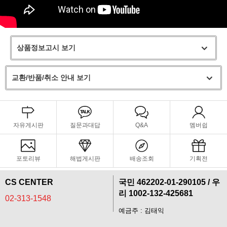
상품정보고시 보기
교환/반품/취소 안내 보기
자유게시판
질문과대답
Q&A
멤버쉽
포토리뷰
해법게시판
배송조회
기획전
CS CENTER
국민 462202-01-290105 / 우
리 1002-132-425681
02-313-1548
예금주 : 김태익