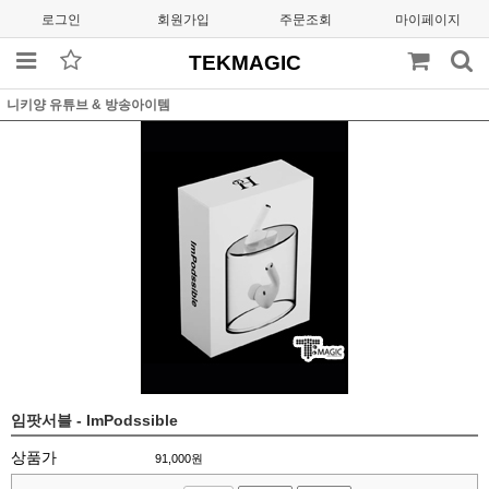
로그인
회원가입
주문조회
마이페이지
TEKMAGIC
니키양 유튜브 & 방송아이템
임팟서블 - ImPodssible
상품가
91,000
원