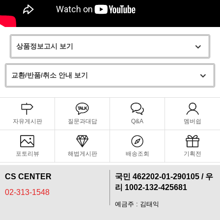
상품정보고시 보기
교환/반품/취소 안내 보기
자유게시판
질문과대답
Q&A
멤버쉽
포토리뷰
해법게시판
배송조회
기획전
CS CENTER
국민 462202-01-290105 / 우
리 1002-132-425681
02-313-1548
예금주 : 김태익