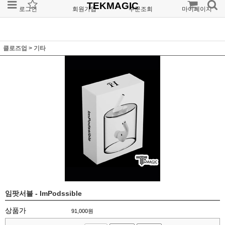
TEKMAGIC
로그인
회원가입
주문조회
마이페이지
클로즈업
>
기타
임팟서블 - ImPodssible
상품가
91,000
원