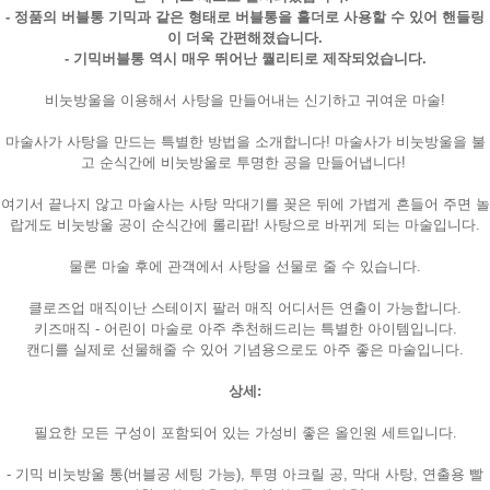
- 정품의 버블통 기믹과 같은 형태로 버블통을 홀더로 사용할 수 있어 핸들링
이 더욱 간편해졌습니다.
- 기믹버블통 역시 매우 뛰어난 퀄리티로 제작되었습니다.
비눗방울을 이용해서 사탕을 만들어내는 신기하고 귀여운 마술!
마술사가 사탕을 만드는 특별한 방법을 소개합니다! 마술사가 비눗방울을 불
고 순식간에 비눗방울로 투명한 공을 만들어냅니다!
여기서 끝나지 않고 마술사는 사탕 막대기를 꽂은 뒤에 가볍게 흔들어 주면 놀
랍게도 비눗방울 공이 순식간에 롤리팝! 사탕으로 바뀌게 되는 마술입니다.
물론 마술 후에 관객에서 사탕을 선물로 줄 수 있습니다.
페이코 ID로
PAYCO 바로
클로즈업 매직이난 스테이지 팔러 매직 어디서든 연출이 가능합니다.
키즈매직 - 어린이 마술로 아주 추천해드리는 특별한 아이템입니다.
캔디를 실제로 선물해줄 수 있어 기념용으로도 아주 좋은 마술입니다.
상세:
필요한 모든 구성이 포함되어 있는 가성비 좋은 올인원 세트입니다.
- 기믹 비눗방울 통(버블공 세팅 가능), 투명 아크릴 공, 막대 사탕, 연출용 빨