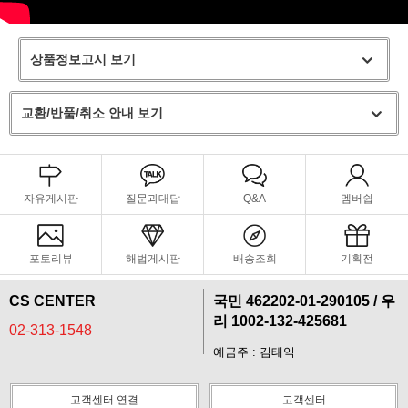
상품정보고시 보기
교환/반품/취소 안내 보기
자유게시판
질문과대답
Q&A
멤버쉽
포토리뷰
해법게시판
배송조회
기획전
CS CENTER
국민 462202-01-290105 / 우
리 1002-132-425681
02-313-1548
예금주 : 김태익
고객센터 연결
고객센터