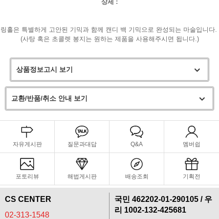
상세 :
링홀은 특별하게 고안된 기믹과 함께 캔디 백 기믹으로 완성되는 마술입니다.
(사탕 혹은 초콜렛 봉지는 원하는 제품을 사용해주시면 됩니다.)
상품정보고시 보기
교환/반품/취소 안내 보기
자유게시판
질문과대답
Q&A
멤버쉽
페이코 라이
구매
포토리뷰
해법게시판
배송조회
기획전
CS CENTER
국민 462202-01-290105 / 우
리 1002-132-425681
02-313-1548