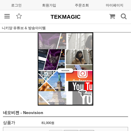
로그인
회원가입
주문조회
마이페이지
TEKMAGIC
니키양 유튜브 & 방송아이템
네오비젼 - Neovision
상품가
81,000
원