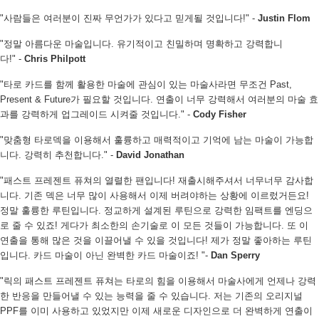
"사람들은 여러분이 진짜 무언가가 있다고 믿게될 것입니다!"
-
Justin Flom
"정말 아름다운 마술입니다. 유기적이고 친밀하며 명확하고 강력합니
다!"
-
Chris Philpott
"타로 카드를 함께 활용한 마술에 관심이 있는 마술사라면 무조건 Past,
Present & Future가 필요할 것입니다. 연출이 너무 강력해서 여러분의 마술 효
과를 강력하게 업그레이드 시켜줄 것입니다."
-
Cody Fisher
"맞춤형 타로덱을 이용해서 훌륭하고 매력적이고 기억에 남는 마술이 가능합
니다. 강력히 추천합니다."
-
David Jonathan
"패스트 프레젠트 퓨쳐의 열렬한 팬입니다! 재출시해주셔서 너무너무 감사합
니다. 기존 덱은 너무 많이 사용해서 이제 버려야하는 상황에 이르렀거든요!
정말 훌륭한 루틴입니다. 정교하게 설계된 루틴으로 강력한 임팩트를 엔딩으
로 줄 수 있죠! 게다가 최소한의 손기술로 이 모든 것들이 가능합니다. 또 이
연출을 통해 많은 것을 이끌어낼 수 있을 것입니다! 제가 정말 좋아하는 루틴
입니다. 카드 마술이 아닌 완벽한 카드 마술이죠! "
-
Dan Sperry
"릭의 패스트 프레젠트 퓨쳐는 타로의 힘을 이용해서 마술사에게 언제나 강력
한 반응을 만들어낼 수 있는 능력을 줄 수 있습니다. 저는 기존의 오리지널
PPF를 이미 사용하고 있었지만 이제 새로운 디자인으로 더 완벽하게 연출이