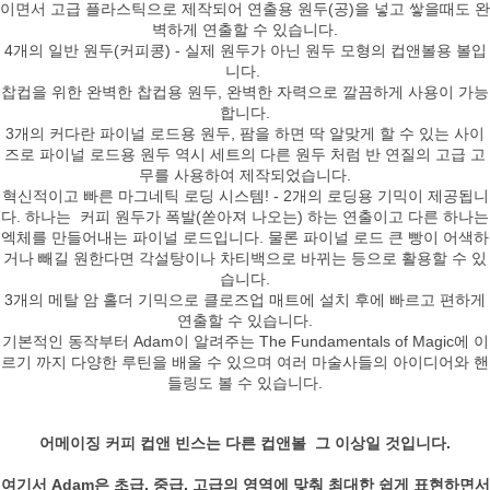
이면서 고급 플라스틱으로 제작되어 연출용 원두(공)을 넣고 쌓을때도 완
벽하게 연출할 수 있습니다.
4개의 일반 원두(커피콩) - 실제 원두가 아닌 원두 모형의 컵앤볼용 볼입
니다.
찹컵을 위한 완벽한 찹컵용 원두, 완벽한 자력으로 깔끔하게 사용이 가능
합니다.
3개의 커다란 파이널 로드용 원두, 팜을 하면 딱 알맞게 할 수 있는 사이
즈로 파이널 로드용 원두 역시 세트의 다른 원두 처럼 반 연질의 고급 고
무를 사용하여 제작되었습니다.
혁신적이고 빠른 마그네틱 로딩 시스템! - 2개의 로딩용 기믹이 제공됩니
다. 하나는 커피 원두가 폭발(쏟아져 나오는) 하는 연출이고 다른 하나는
엑체를 만들어내는 파이널 로드입니다. 물론 파이널 로드 큰 빵이 어색하
거나 빼길 원한다면 각설탕이나 차티백으로 바뀌는 등으로 활용할 수 있
습니다.
3개의 메탈 암 홀더 기믹으로 클로즈업 매트에 설치 후에 빠르고 편하게
연출할 수 있습니다.
기본적인 동작부터 Adam이 알려주는 The Fundamentals of Magic에 이
르기 까지 다양한 루틴을 배울 수 있으며 여러 마술사들의 아이디어와 핸
들링도 볼 수 있습니다.
어메이징 커피 컵앤 빈스는 다른 컵앤볼 그 이상일 것입니다.
여기서 Adam은 초급, 중급, 고급의 영역에 맞춰 최대한 쉽게 표현하면서