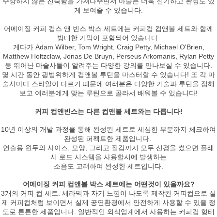
수상하지 않은 친숙함을 가져다주면서 마술은 더욱 신기하고 완성도 있
게 보여줄 수 있습니다.
어메이징 커피 컵스 앤 빈스 박스 세트에는 커피컵 컵앤볼 세트와 함께
방대한 기믹이 포함되어 있습니다.
게다가 Adam Wilber, Tom Wright, Craig Petty, Michael O'Brien,
Matthew Holtzclaw, Jonas De Bruyn, Perseus Arkomanis, Rylan Petty
등 뛰어난 마술사들이 알려주는 다양한 강의를 만나보실 수 있습니다.
몇 시간 동안 광범위하게 컵앤볼 루틴을 마스터할 수 있습니다! 또 각 마
술사마다 스타일이 다르기 때문에 여러분은 다양한 기술과 루틴을 접해
보고 여러분에게 맞는 루틴으로 골라서 배워볼 수 있습니다!
커피 컵앤빈스는 다른 컵앤볼 세트와는 다릅니다!
10년 이상의 개발 과정을 통해 완성된 세트로 세심한 부분까지 체크하여
완성된 퍼펙트한 제품입니다.
연출용 원두의 사이즈, 모양, 그리고 질감까지 모두 신경을 썼으면 플래
시 로드 시스템을 사용할시에 발생하는
소음도 고려하여 완성한 세트입니다.
어메이징 커피 컵앤볼 박스 세트에는 어떤것이 있을까요?
3개의 커피 컵 세트. 세라믹과 자기 느낌이 나도록 제작된 커피컵으로 실
제 커피컵처럼 보이면서 실제 공연환경에서 안전하게 사용할 수 있을 정
도로 튼튼한 제품입니다. 일반적인 외식업계에서 사용하는 커피컵 형태