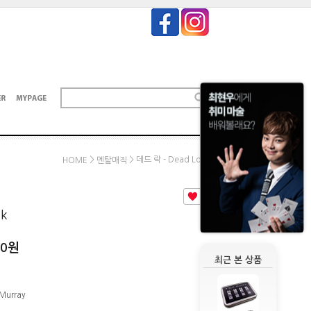
>
> 데드 락 - Dead Lock
HOME
멘탈매직
2
ck
00원
최근 본 상품
 Murray