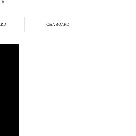
적립!
ARD
Q&A BOARD