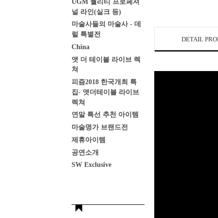
UGM 퀄리티 프로페셔
널 라인(실크 등)
마술사들의 마술사 - 데
럴 특별전
DETAIL PR
China
앳 더 테이블 라이브 렉
쳐
피즘2018 한국개최 특
집- 앳더테이블 라이브
렉쳐
연말 특선 추천 아이템
마술명가 브랜드전
제휴아이템
공연소개
SW Exclusive