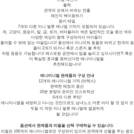
플럭
관객의 손에서 바뀌는 연출
체인지 백이용하기
몽키 테일
7개의 다른 미니 벌룬 애니멀 기믹이 포함되어 있습니다.
개, 고양이, 원숭이, 말, 곰, 토끼, 버터플라이 색은 일반적인 요술 풍선 색의
다양한 색상이 함께 구성되어서 아이들이
좋아할 수 밖에 없는 마술입니다! 풍선에서 미니어쳐 동물로 바뀌고 한개의 동
물이 2개가 되거나 혹은 스폰지 볼 루틴
처럼 응용도 가능합니다! 레스토랑 공연에서 팁을 늘리고 싶으시다면?! 혹은
더 확실한 효과를 원하신다면 애니미니멀을
추천해드립니다!
애니미니멀 완제품의 구성 안내
12개의 애니미니멀 기믹 (라텍스)
완벽한 매칭의 풍선
20분 분량의 온라인 인스트럭션
6개의 다른 루틴!
애니미니멀을 세팅하고 다니는 것만으로도 남녀노소 어른 아이 할 것 없이 모
두들 이 작은 미니 벌룬 애니멀에 열광하게
될 것입니다!
옵션에서 완제품과 리필을 선택 구매하실 수 있습니다.
리필은 100개의 애니미니멀로만 구성되어 있으며 관객에게 선물을 주는 용도