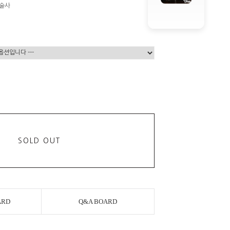
마술사
원
SOLD OUT
ARD
Q&A BOARD