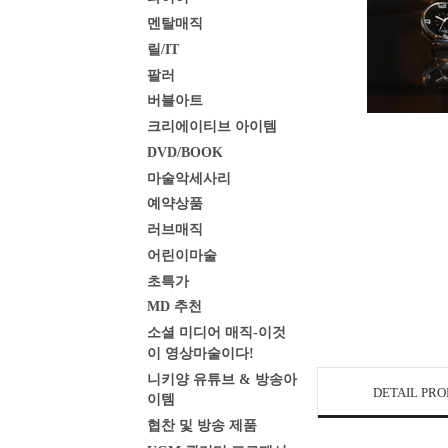
멘탈매직
릴/IT
팔러
버블아트
크리에이티브 아이템
DVD/BOOK
마술악세사리
예약상품
러브매직
어린이마술
초특가
MD 추천
소셜 미디어 매직-이것
이 영상마술이다!
니키양 유튜브 & 방송아
DETAIL PR
이템
협찬 및 방송 제품