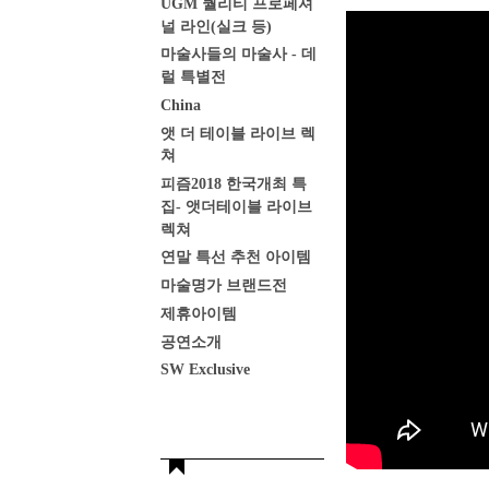
UGM 퀄리티 프로페셔
널 라인(실크 등)
마술사들의 마술사 - 데
럴 특별전
China
앳 더 테이블 라이브 렉
쳐
피즘2018 한국개최 특
집- 앳더테이블 라이브
렉쳐
연말 특선 추천 아이템
마술명가 브랜드전
제휴아이템
공연소개
SW Exclusive