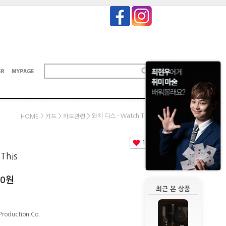
>
>
> 와치 디스 - Watch This
HOME
카드
카드관련
19
This
00원
최근 본 상품
Production Co.