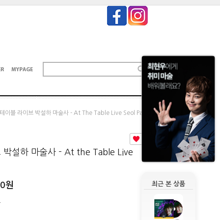
테이블 라이브 박설하 마술사 - At The Table Live Seol Park
2
설하 마술사 - At the Table Live
00
원
최근 본 상품
원