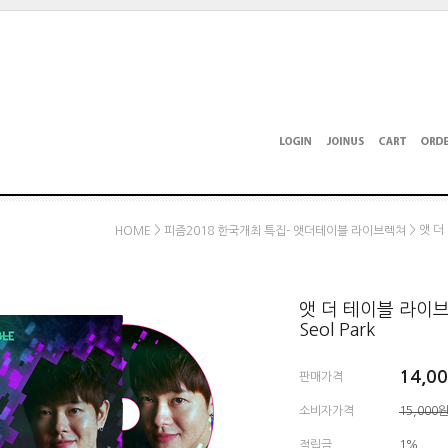
>
> 앳 더 
HOME
피즘2018 한국개최 특집- 앳더테이블 라이브렉쳐
앳 더 테이블 라이브 박
Seol Park
14,0
판매가격
소비자가격
15,000
적립금
1%