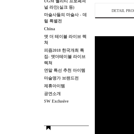
UGM 퀄리티 프로페셔
널 라인(실크 등)
DETAIL PR
마술사들의 마술사 - 데
럴 특별전
China
앳 더 테이블 라이브 렉
쳐
피즘2018 한국개최 특
집- 앳더테이블 라이브
렉쳐
연말 특선 추천 아이템
마술명가 브랜드전
제휴아이템
공연소개
SW Exclusive