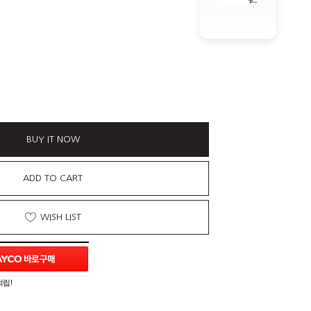
BUY IT NOW
ADD TO CART
WISH LIST
적립!