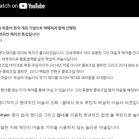
림픽 피즘의 한국 개최 기념으로 택매직과 함께 진행된
 코리안 매지션 특집입니다!
!
더 테이블 라이브 렉쳐가 출시되었습니다! 전세계에서 이미 유명한 그의 마술과 렉쳐를 만나보실
라 세계적으로 활동영역을 넓힌 박설하 마술사입니다.
로즈업 마이크로 부문 우승자이자 2014년 피즘 아시아 클로즈업 챔피언 그리고 2014 IBM & 
GM 클로즈업 챔피언, 2012 맥밀란 컨벤션 클로즈업 위너!
 마술사! 박설하 마술사의 앳 더 테이블 라이브 렉쳐로 여러분을 초대합니다.
 평가를 받는지 이 렉쳐를 통해 아실 수 있습니다! 그의 특별한 클로즈업 팔러 마술을 배워보
디적이고 현대적인 마술의 조화 - 클래식 로프 루틴의 박설하 마술사 버젼입
Straw:
종이 컵과 캔디공 그리고 빨대를 이용한 효과적인 컵앤 볼 루틴으로 놀
얼한 지폐 체인지 마술로 기믹을 사용하지 않는 놀라운 마술입니다.