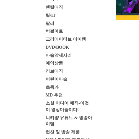
멘탈매직
릴/IT
팔러
버블아트
크리에이티브 아이템
DVD/BOOK
마술악세사리
예약상품
러브매직
어린이마술
초특가
MD 추천
소셜 미디어 매직-이것
이 영상마술이다!
니키양 유튜브 & 방송아
이템
협찬 및 방송 제품