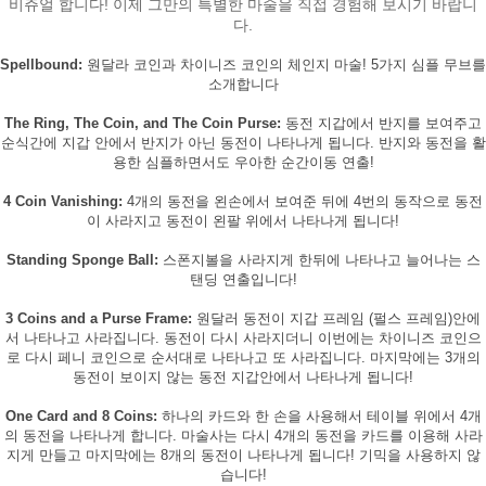
비쥬얼 합니다! 이제 그만의 특별한 마술을 직접 경험해 보시기 바랍니
다.
Spellbound:
원달라 코인과 차이니즈 코인의 체인지 마술! 5가지 심플 무브를
소개합니다
The Ring, The Coin, and The Coin Purse:
동전 지갑에서 반지를 보여주고
순식간에 지갑 안에서 반지가 아닌 동전이 나타나게 됩니다. 반지와 동전을 활
용한 심플하면서도 우아한 순간이동 연출!
4 Coin Vanishing:
4개의 동전을 왼손에서 보여준 뒤에 4번의 동작으로 동전
이 사라지고 동전이 왼팔 위에서 나타나게 됩니다!
Standing Sponge Ball:
스폰지볼을 사라지게 한뒤에 나타나고 늘어나는 스
탠딩 연출입니다!
3 Coins and a Purse Frame:
원달러 동전이 지갑 프레임 (펄스 프레임)안에
서 나타나고 사라집니다. 동전이 다시 사라지더니 이번에는 차이니즈 코인으
로 다시 페니 코인으로 순서대로 나타나고 또 사라집니다. 마지막에는 3개의
동전이 보이지 않는 동전 지갑안에서 나타나게 됩니다!
One Card and 8 Coins:
하나의 카드와 한 손을 사용해서 테이블 위에서 4개
의 동전을 나타나게 합니다. 마술사는 다시 4개의 동전을 카드를 이용해 사라
지게 만들고 마지막에는 8개의 동전이 나타나게 됩니다! 기믹을 사용하지 않
습니다!