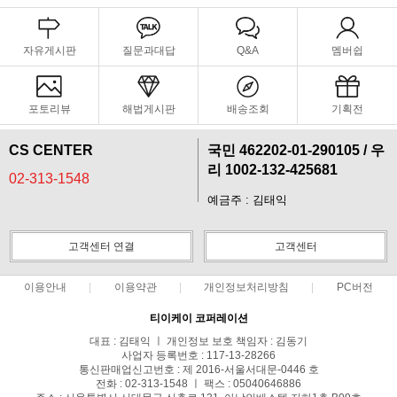
자유게시판
질문과대답
Q&A
멤버쉽
포토리뷰
해법게시판
배송조회
기획전
CS CENTER
국민 462202-01-290105 / 우
리 1002-132-425681
02-313-1548
예금주 : 김태익
고객센터 연결
고객센터
이용안내
이용약관
개인정보처리방침
PC버전
티이케이 코퍼레이션
대표 : 김태익 ㅣ 개인정보 보호 책임자 : 김동기
사업자 등록번호 : 117-13-28266
통신판매업신고번호 : 제 2016-서울서대문-0446 호
전화 : 02-313-1548 ㅣ 팩스 : 05040646886