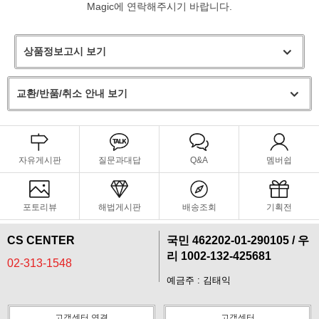
Magic에 연락해주시기 바랍니다.
상품정보고시 보기
교환/반품/취소 안내 보기
자유게시판
질문과대답
Q&A
멤버쉽
포토리뷰
해법게시판
배송조회
기획전
CS CENTER
국민 462202-01-290105 / 우
리 1002-132-425681
02-313-1548
예금주 : 김태익
프 하세요!
고객센터 연결
고객센터