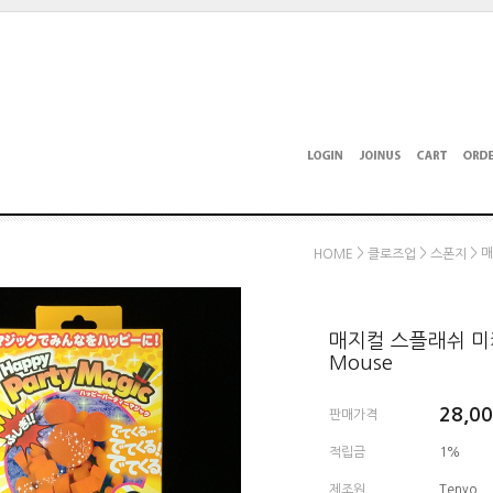
>
>
> 매
HOME
클로즈업
스폰지
매지컬 스플래쉬 미키마우
Mouse
28,0
판매가격
적립금
1%
제조원
Tenyo