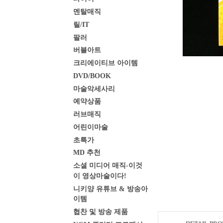
멘탈매직
릴/IT
팔러
버블아트
크리에이티브 아이템
DVD/BOOK
마술악세사리
예약상품
러브매직
어린이마술
초특가
MD 추천
소셜 미디어 매직-이것
이 영상마술이다!
니키양 유튜브 & 방송아
이템
협찬 및 방송 제품