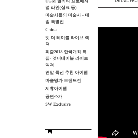
DETAIL PR
UGM 퀄리티 프로페셔
널 라인(실크 등)
마술사들의 마술사 - 데
럴 특별전
China
앳 더 테이블 라이브 렉
쳐
피즘2018 한국개최 특
집- 앳더테이블 라이브
렉쳐
연말 특선 추천 아이템
마술명가 브랜드전
제휴아이템
공연소개
SW Exclusive