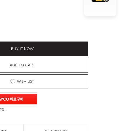
BUY IT NOW
ADD TO CART
WISH LIST
적립!