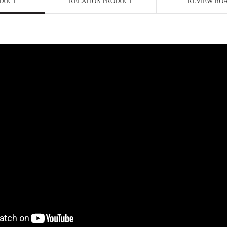
ODUCT
RELATION PRODUCT
REVIEW BO
페이코 ID로 페이
P