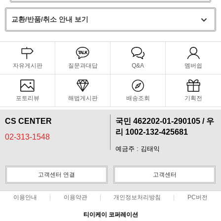
교환/반품/취소 안내 보기
자유게시판
질문과대답
Q&A
멤버쉽
포토리뷰
해법게시판
배송조회
기획전
CS CENTER
국민 462202-01-290105 / 우
리 1002-132-425681
02-313-1548
예금주 : 김태익
고객센터 연결
고객센터
이용안내
이용약관
개인정보처리방침
PC버전
티이케이 코퍼레이션