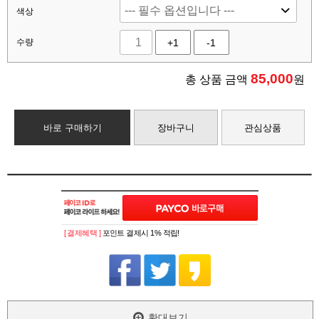
색상
수량
+1
-1
85,000
총 상품 금액
원
바로 구매하기
장바구니
관심상품
[ 결제혜택 ]
포인트 결제시 1% 적립!
확대보기