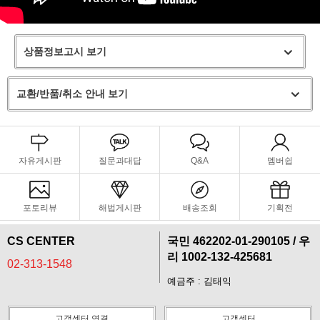
상품정보고시 보기
교환/반품/취소 안내 보기
자유게시판
질문과대답
Q&A
멤버쉽
포토리뷰
해법게시판
배송조회
기획전
CS CENTER
국민 462202-01-290105 / 우
리 1002-132-425681
02-313-1548
예금주 : 김태익
고객센터 연결
고객센터