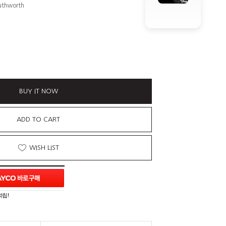
uthworth
BUY IT NOW
ADD TO CART
WISH LIST
적립!