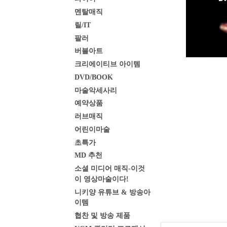
멘탈매직
릴/IT
팔러
버블아트
크리에이티브 아이템
DVD/BOOK
마술악세사리
예약상품
러브매직
어린이마술
초특가
MD 추천
소셜 미디어 매직-이것
이 영상마술이다!
니키양 유튜브 & 방송아
이템
협찬 및 방송 제품