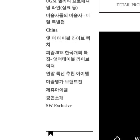
UGM 퀄리티 프로페셔
DETAIL PR
널 라인(실크 등)
마술사들의 마술사 - 데
럴 특별전
China
앳 더 테이블 라이브 렉
쳐
피즘2018 한국개최 특
집- 앳더테이블 라이브
렉쳐
연말 특선 추천 아이템
마술명가 브랜드전
제휴아이템
공연소개
SW Exclusive