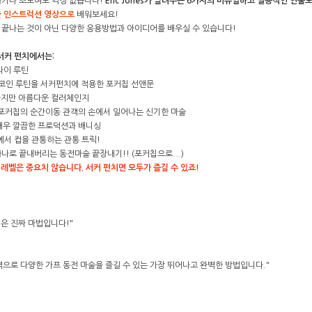
하거나 초보여도 걱정 없습니다!
Eric Jones가 알려주는 6가지의 비쥬얼하고 실용적인 연출
한 인스트럭션 영상으로
배워보세요!
 끝나는 것이 아닌 다양한 응용방법과 아이디어를 배우실 수 있습니다!
es 서커 펀치에서는:
플라이 루틴
 실버 코인 루틴을 서커펀치에 적용한 포커칩 선앤문
 간편하지만 아름다운 컬러체인지
nge - 포커칩의 순간이동 관객의 손에서 일어나는 신기한 마술
칩의 매우 깔끔한 프로덕션과 배니싱
앞에서 컵을 관통하는 관통 트릭!
나로 끝내버리는 동전마술 끝장내기!! (포커칩으로...)
 레벨은 중요치 않습니다. 서커 펀치면 모두가 즐길 수 있죠!
은 진짜 마법입니다!"
격으로 다양한 가프 동전 마술을 즐길 수 있는 가장 뛰어나고 완벽한 방법입니다."