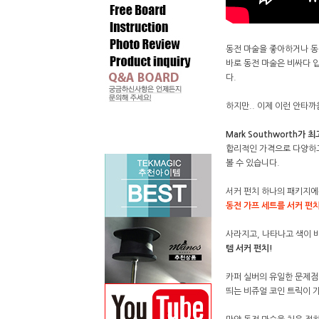
동전 마술을 좋아하거나 동
바로 동전 마술은 비싸다 입
다.
하지만.. 이제 이런 안타
Mark Southworth가
합리적인 가격으로 다양하고
볼 수 있습니다.
서커 펀치 하나의 패키지에
동전 가프 세트를 서커 펀
사라지고, 나타나고 색이 
템 서커 펀치!
카퍼 실버의 유일한 문제점
띄는 비쥬얼 코인 트릭이 