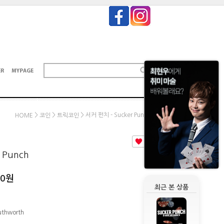
>
>
> 서커 펀치 - Sucker Punch
HOME
코인
트릭코인
8
 Punch
00
원
최근 본 상품
uthworth