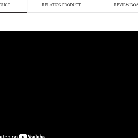
ODUCT
RELATION PRODUCT
REVIEW BO
페이코 ID로 페이
P