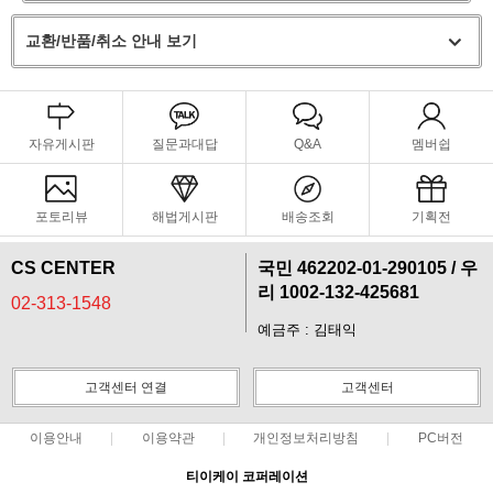
교환/반품/취소 안내 보기
자유게시판
질문과대답
Q&A
멤버쉽
포토리뷰
해법게시판
배송조회
기획전
CS CENTER
국민 462202-01-290105 / 우
리 1002-132-425681
02-313-1548
예금주 : 김태익
페이코 라이
구매
고객센터 연결
고객센터
이용안내
이용약관
개인정보처리방침
PC버전
티이케이 코퍼레이션