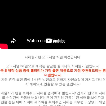
페이코 ID로
지폐뚫기펜 오리지널 빅펜 버젼입니다.
PAYCO 바로
오리지널 bic펜으로 제작된 깔끔한 퀄리티의 지폐뚫기 펜입니다.
국내 제작 상품 중에 퀄리티가 가장 좋은 제품으로 가장 추천해드리는 원
더펜입니다.
가장 흔한 볼펜 중에 하나인 빅펜으로 편하게 자연스럽게 가지고 다니면
서 재미있게 연출할 수 있는 펜입니다.
마술사가 펜을 보여주고 지폐를 관객에게 빌립니다! 갑자기 펜으로 지폐
를 순식간에 관통해 버립니다! 펜이 완전히 관통이 된 상태를 보여주고
펜을 뽑은 뒤에 지폐에 제스쳐를 취해주면 지폐는 아무런 이상없이 재생