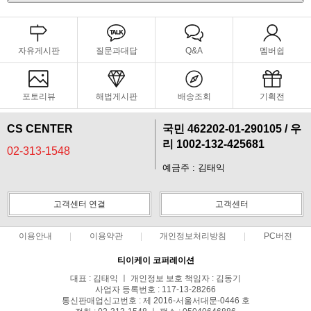
자유게시판
질문과대답
Q&A
멤버쉽
포토리뷰
해법게시판
배송조회
기획전
CS CENTER
국민 462202-01-290105 / 우
리 1002-132-425681
02-313-1548
예금주 : 김태익
고객센터 연결
고객센터
이용안내
이용약관
개인정보처리방침
PC버전
티이케이 코퍼레이션
대표 : 김태익 ㅣ 개인정보 보호 책임자 : 김동기
사업자 등록번호 : 117-13-28266
통신판매업신고번호 : 제 2016-서울서대문-0446 호