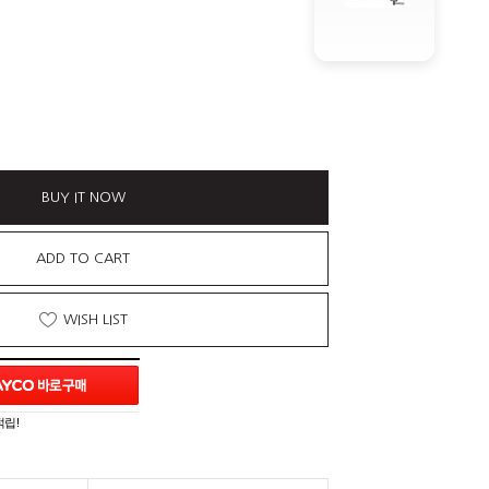
BUY IT NOW
ADD TO CART
WISH LIST
적립!