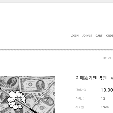
HOME
지폐뚫기펜 빅펜 - wo
10,0
판매가격
적립금
1%
제조원
Korea