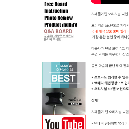
지폐뚫기펜 오리지널 빅펜
오리지널 bic펜으로 제작
국내 제작 상품 중에 퀄리
가장 흔한 볼펜 중에 하나
마술사가 펜을 보여주고 지
주면 지폐는 아무런 이상없
물론 마술이 끝난 뒤에 펜
* 초보자도 쉽게할 수 있는
* 택매직 해법영상으로 쉽
* 오리지널 bic펜 버젼
상세 :
지폐뚫기 펜 오리지널 빅펜
* 택매직 전용해법 영상이