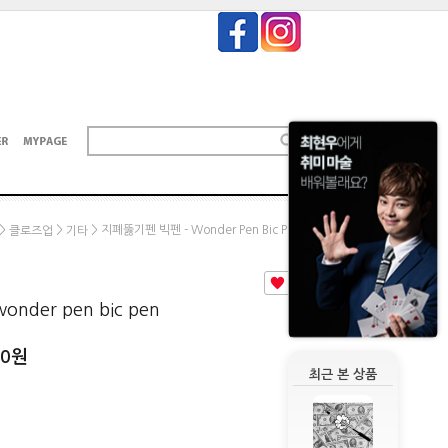
>
>
> 지폐뚫기펜 빅펜 - Wonder Pen Bic Pen
클로즈업
기타
5
nder pen bic pen
00
원
최근 본 상품