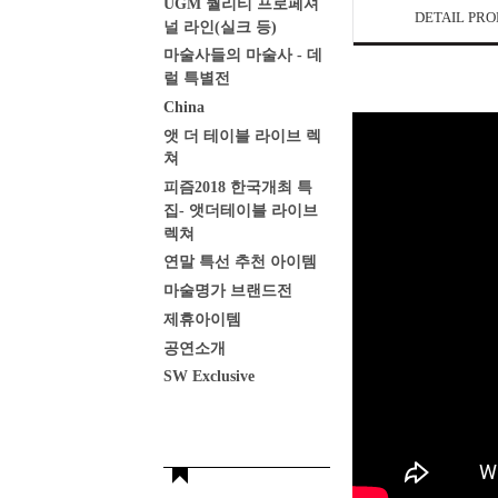
UGM 퀄리티 프로페셔
DETAIL PR
널 라인(실크 등)
마술사들의 마술사 - 데
럴 특별전
China
앳 더 테이블 라이브 렉
쳐
피즘2018 한국개최 특
집- 앳더테이블 라이브
렉쳐
연말 특선 추천 아이템
마술명가 브랜드전
제휴아이템
공연소개
SW Exclusive