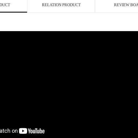
ODUCT
RELATION PRODUCT
REVIEW BO
페이코 ID로 페이
P