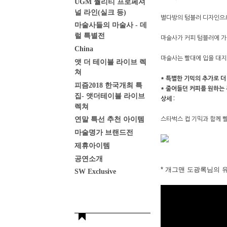
UGM 퀄리티 프로페셔
널 라인(실크 등)
별다방의 텀블러 디자인으로
마술사들의 마술사 - 데
럴 특별전
마술사가 커피 텀블러에 가
China
마술사는 빨대에 입을 대지
앳 더 테이블 라이브 렉
쳐
* 특별한 기믹의 추가로 
피즘2018 한국개최 특
* 줄어들던 커피를 원하는
집- 앳더테이블 라이브
상세 :
렉쳐
연말 특선 추천 아이템
스타벅스 컵 기믹과 함께 
마술명가 브랜드전
제휴아이템
공연소개
* 개그맨 도광록님의 
SW Exclusive