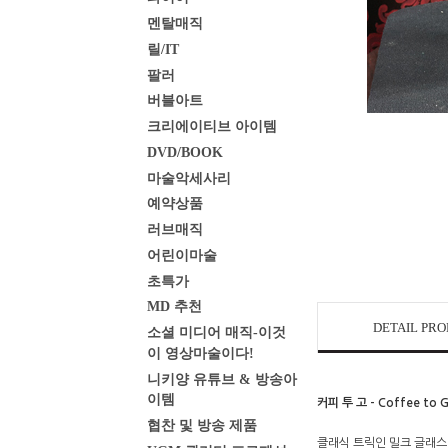
멘탈매직
릴/IT
팔러
버블아트
크리에이티브 아이템
DVD/BOOK
마술악세사리
예약상품
러브매직
어린이마술
초특가
MD 추천
DETAIL PR
소셜 미디어 매직-이것
이 영상마술이다!
니키양 유튜브 & 방송아
이템
커피 투 고 - Coffee to 
협찬 및 방송 제품
클래식 트릭인 밀크 글래스