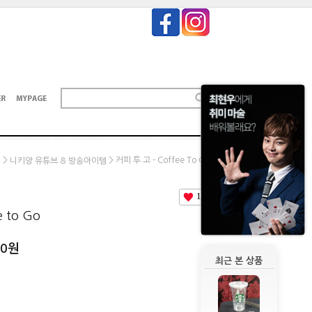
>
> 커피 투 고 - Coffee To Go
E
니키양 유튜브 & 방송아이템
11
 to Go
00
원
최근 본 상품