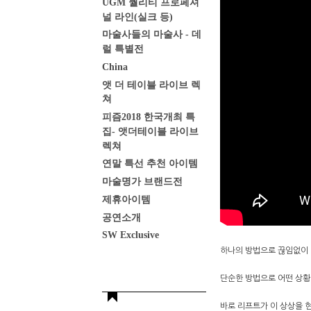
UGM 퀄리티 프로페셔
널 라인(실크 등)
마술사들의 마술사 - 데
럴 특별전
China
앳 더 테이블 라이브 렉
쳐
피즘2018 한국개최 특
집- 앳더테이블 라이브
렉쳐
연말 특선 추천 아이템
마술명가 브랜드전
제휴아이템
공연소개
SW Exclusive
하나의 방법으로 끊임없이 
단순한 방법으로 어떤 상황
바로 리프트가 이 상상을 