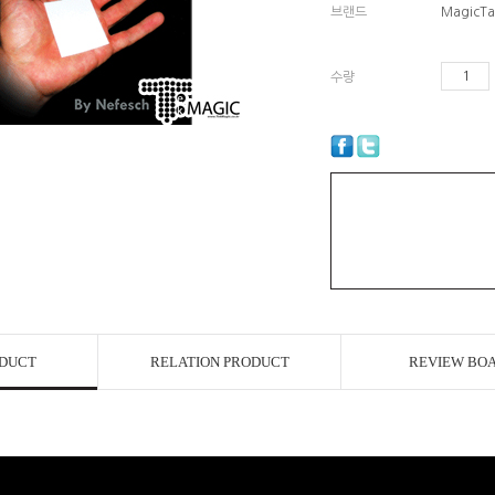
브랜드
MagicTa
수량
ODUCT
RELATION PRODUCT
REVIEW BO