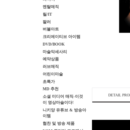
멘탈매직
릴/IT
팔러
버블아트
크리에이티브 아이템
DVD/BOOK
마술악세사리
예약상품
러브매직
어린이마술
초특가
MD 추천
DETAIL PR
소셜 미디어 매직-이것
이 영상마술이다!
니키양 유튜브 & 방송아
이템
협찬 및 방송 제품