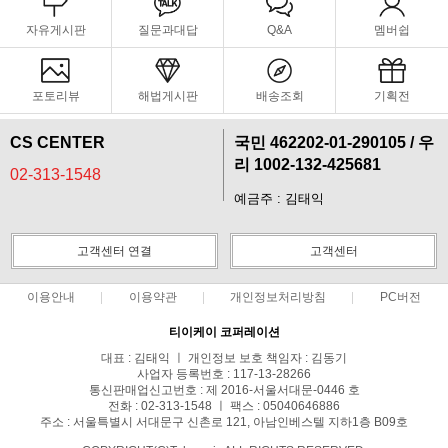
자유게시판
질문과대답
Q&A
멤버쉽
포토리뷰
해법게시판
배송조회
기획전
CS CENTER
국민 462202-01-290105 / 우
리 1002-132-425681
02-313-1548
예금주 : 김태익
고객센터 연결
고객센터
이용안내
이용약관
개인정보처리방침
PC버전
티이케이 코퍼레이션
대표 : 김태익 ㅣ 개인정보 보호 책임자 : 김동기
사업자 등록번호 : 117-13-28266
통신판매업신고번호 : 제 2016-서울서대문-0446 호
전화 : 02-313-1548 ㅣ 팩스 : 05040646886
주소 : 서울특별시 서대문구 신촌로 121, 아남인베스텔 지하1층 B09호