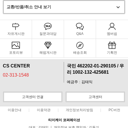
교환/반품/취소 안내 보기
자유게시판
질문과대답
Q&A
멤버쉽
포토리뷰
해법게시판
배송조회
기획전
CS CENTER
국민 462202-01-290105 / 우
리 1002-132-425681
02-313-1548
예금주 : 김태익
고객센터 연결
고객센터
이용안내
이용약관
개인정보처리방침
PC버전
티이케이 코퍼레이션
프 하세요!
대표 : 김태익 ㅣ 개인정보 보호 책임자 : 김동기