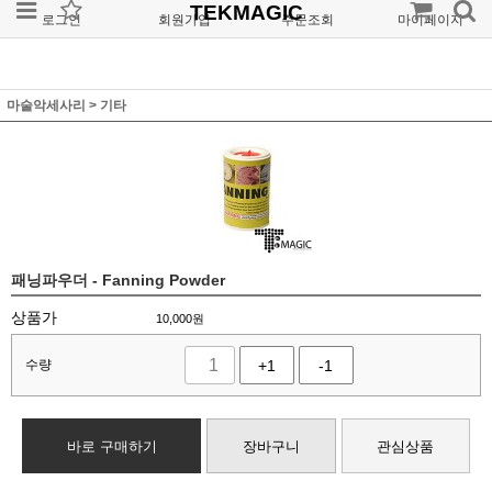
TEKMAGIC
로그인
회원가입
주문조회
마이페이지
마술악세사리
>
기타
패닝파우더 - Fanning Powder
상품가
10,000
원
수량
+1
-1
바로 구매하기
장바구니
관심상품