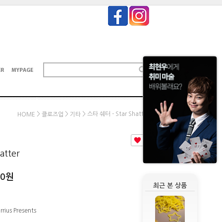
>
>
> 스타 쉐터 - Star Shatter
HOME
클로즈업
기타
0
atter
00
원
최근 본 상품
rrius Presents