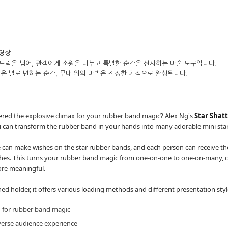
 영상
 트릭을 넘어, 관객에게 소원을 나누고 특별한 순간을 선사하는 마술 도구입니다. 
은 별로 변하는 순간, 무대 위의 마법은 진정한 기적으로 완성됩니다.
red the explosive climax for your rubber band magic? Alex Ng's
Star Shat
u can transform the rubber band in your hands into many adorable mini sta
 can make wishes on the star rubber bands, and each person can receive th
wishes. This turns your rubber band magic from one-on-one to one-on-many, 
ore meaningful.
ned holder, it offers various loading methods and different presentation styl
g for rubber band magic
verse audience experience