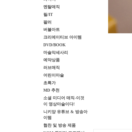
멘탈매직
릴/IT
팔러
버블아트
크리에이티브 아이템
DVD/BOOK
마술악세사리
예약상품
러브매직
어린이마술
초특가
MD 추천
소셜 미디어 매직-이것
이 영상마술이다!
니키양 유튜브 & 방송아
이템
협찬 및 방송 제품