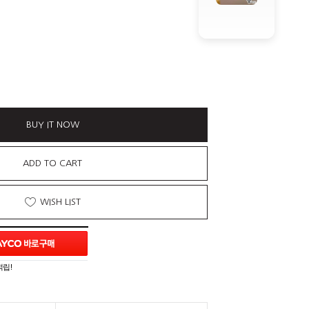
BUY IT NOW
ADD TO CART
WISH LIST
적립!