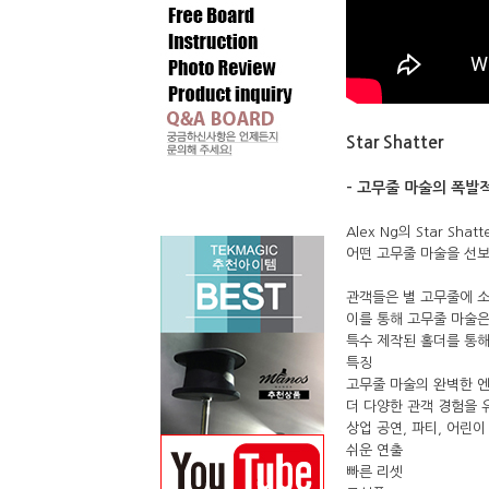
Star Shatter
– 고무줄 마술의 폭발
Alex Ng의 
Star Shatt
어떤 고무줄 마술을 선보
관객들은 별 고무줄에 소
이를 통해 고무줄 마술은
특수 제작된 홀더를 통해
특징
고무줄 마술의 완벽한 
더 다양한 관객 경험을 
상업 공연, 파티, 어린이
쉬운 연출
빠른 리셋