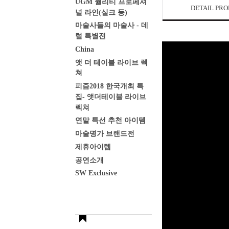
UGM 퀄리티 프로페셔
DETAIL PR
널 라인(실크 등)
마술사들의 마술사 - 데
럴 특별전
China
앳 더 테이블 라이브 렉
쳐
피즘2018 한국개최 특
집- 앳더테이블 라이브
렉쳐
연말 특선 추천 아이템
마술명가 브랜드전
제휴아이템
공연소개
SW Exclusive