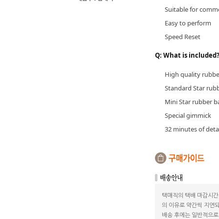
Suitable for comme
Easy to perform
Speed Reset
Q: What is included
High quality rubbe
Standard Star rub
Mini Star rubber b
Special gimmick
32 minutes of deta
택매직의 택배 마감시간
의 이유로 약간씩 지연되
배송 후에는 일반적으로 