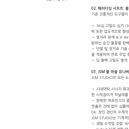
02. 패러다임 시프트: 불 
기존 전통적인 도구들이
• 36심 고밀도 심지 (3
력 또한 압도적으로 향
• 열처리 본체 & X-
원하는 순간 불꽃을 완벽
• 단열 및 장지속 기술 (
을 적용하여 연료 주입 
• 딥 블랙 고밀도 염색:
03. JSM 불 마술 유니버스 
JSM STUDIO의 모
• 시네마틱 시너지 효과:
한 시작점이자 피날레를
• 완벽한 퍼포먼스의 종
연출은 전례 없이 심플
04. 장인 정신의 수제작 (M
JSM STUDIO는 기
• 정밀 수작업 조립: 