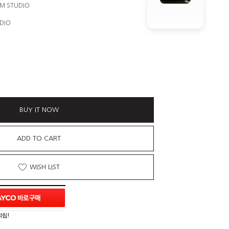
SM STUDIO
DIO
BUY IT NOW
ADD TO CART
WISH LIST
적립!