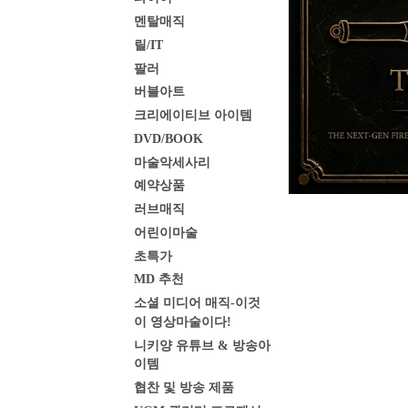
멘탈매직
릴/IT
팔러
버블아트
크리에이티브 아이템
DVD/BOOK
마술악세사리
예약상품
러브매직
어린이마술
초특가
MD 추천
소셜 미디어 매직-이것
이 영상마술이다!
니키양 유튜브 & 방송아
이템
협찬 및 방송 제품