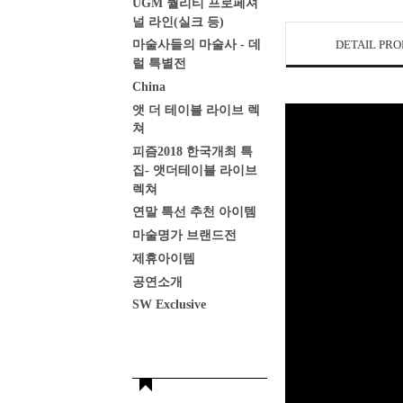
UGM 퀄리티 프로페셔
널 라인(실크 등)
DETAIL PR
마술사들의 마술사 - 데
럴 특별전
China
앳 더 테이블 라이브 렉
쳐
피즘2018 한국개최 특
집- 앳더테이블 라이브
렉쳐
연말 특선 추천 아이템
마술명가 브랜드전
제휴아이템
공연소개
SW Exclusive