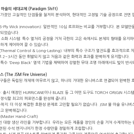
마술의 세대교체 (Paradigm Shift)
 가졌던 고질적인 단점들을 철저히 분석하여, 현대적인 고정밀 기술 공정으로 전면
코 라이프 하세요!
6-Ply Wick Innovation): 일반적인 10심 로프와는 비교를 거부합니다. 본 
상되었습니다.
Air 소화 시스템: 특수 열처리 공정을 거쳐 극한의 고온 속에서도 본체의 형태를 유지
하게 제어하여 끌 수 있습니다.
Thermal Control & Long-Lasting): 내부의 특수 구조가 열전도를 효과
후 2~3시간 동안 휘발되지 않고 처음과 같은 화력과 효과를 완벽하게 유지합니다.
 특수 'Deep Black' 염색 기법을 채택하여 강렬한 무대 조명 아래에서도 빛이 
(The JSM Fire Universe)
든 도구들은 독립된 개체에 머무르지 않고, 하나의 거대한 유니버스로 연결되어 완벽한
 출시 예정인 HURRICANE이나 BLAZE 등 그 어떤 도구도 TORCH ORIGIN 
 장식할 최고의 퍼포먼스를 완성해 줍니다.
착지: 더 이상 복잡한 호환성 문제로 고민할 필요가 없습니다. JSM 불 마술 유니
하고 완벽해집니다.
aster Hand-Craft)
계적인 대량 생산 라인을 거부합니다. 우리는 모든 제품을 장인의 손을 거쳐 수제작하는
숙련된 수석 엔지니어가 한정 수량만을 정밀하게 조립합니다.