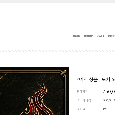
H
<예약 상품> 토치 오리
250,
판매가격
소비자가격
300,00
적립금
1%