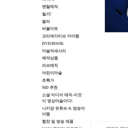
멘탈매직
릴/IT
팔러
버블아트
크리에이티브 아이템
DVD/BOOK
마술악세사리
예약상품
러브매직
어린이마술
초특가
MD 추천
소셜 미디어 매직-이것
이 영상마술이다!
니키양 유튜브 & 방송아
이템
협찬 및 방송 제품