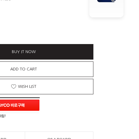
BUY IT NOW
ADD TO CART
WISH LIST
적립!