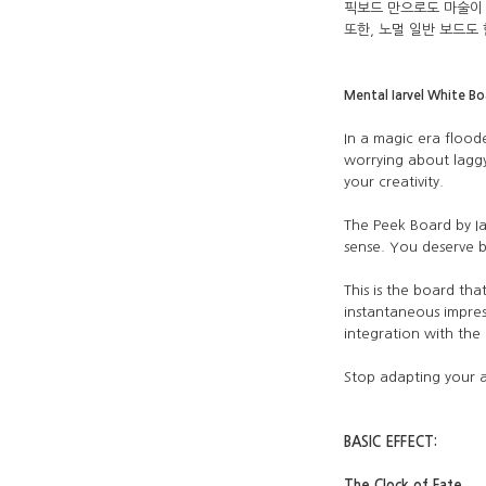
픽보드 만으로도 마술이
또한, 노멀 일반 보드도
Mental Iarvel White Boa
In a magic era flood
worrying about laggy
your creativity.
The Peek Board by Ia
sense. You deserve 
This is the board tha
instantaneous impres
integration with the
Stop adapting your art
BASIC EFFECT:
The Clock of Fate