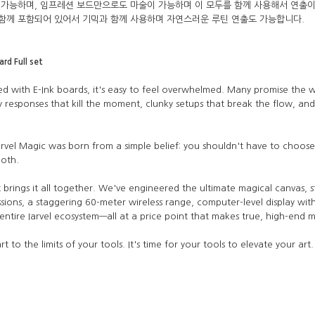
 가능하며, 임프레션 보드만으로도 마술이 가능하며 이 모두를 함께 사용해서 연출이
 함께 포함되어 있어서 기믹과 함께 사용하며 자연스러운 루틴 연출도 가능합니다.
rd Full set
ed with E-Ink boards, it's easy to feel overwhelmed. Many promise the w
 responses that kill the moment, clunky setups that break the flow, an
rvel Magic was born from a simple belief: you shouldn't have to choos
both.
t brings it all together. We've engineered the ultimate magical canvas, s
sions, a staggering 60-meter wireless range, computer-level display with
 entire Iarvel ecosystem—all at a price point that makes true, high-end 
 to the limits of your tools. It's time for your tools to elevate your art.