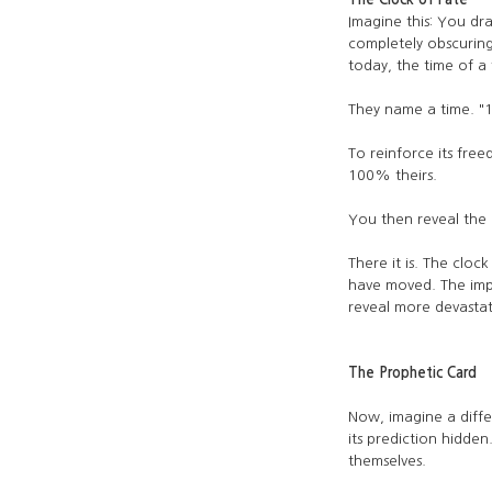
Imagine this: You dr
completely obscuring
today, the time of a f
They name a time. "1
To reinforce its free
100% theirs.
You then reveal the
There it is. The cloc
have moved. The imp
reveal more devastat
The Prophetic Card
Now, imagine a diffe
its prediction hidde
themselves.