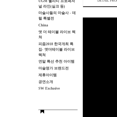
DETAIL PR
UGM 퀄리티 프로페셔
널 라인(실크 등)
마술사들의 마술사 - 데
럴 특별전
China
앳 더 테이블 라이브 렉
쳐
피즘2018 한국개최 특
집- 앳더테이블 라이브
렉쳐
연말 특선 추천 아이템
마술명가 브랜드전
제휴아이템
공연소개
SW Exclusive