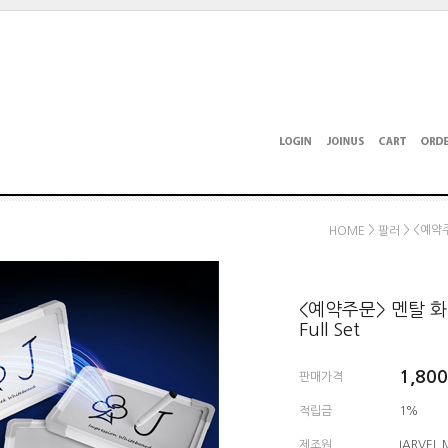
>
> <예약주문
HOME
팔러
<예약주문> 멘탈 화이트
Full Set
1,800
판매가격
적립금
1%
제조원
IARVEL 