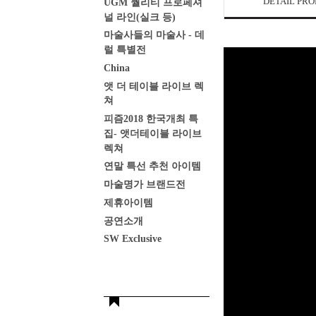
DETAIL PR
UGM 퀄리티 프로페셔
널 라인(실크 등)
마술사들의 마술사 - 데
럴 특별전
China
앳 더 테이블 라이브 렉
쳐
피즘2018 한국개최 특
집- 앳더테이블 라이브
렉쳐
연말 특선 추천 아이템
마술명가 브랜드전
제휴아이템
공연소개
SW Exclusive