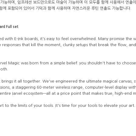
 가능하며, 임프레션 보드만으로도 마술이 가능하며 이 모두를 함께 사용해서 연출이
 함께 포함되어 있어서 기믹과 함께 사용하며 자연스러운 루틴 연출도 가능합니다.
rd Full set
ed with E-Ink boards, it's easy to feel overwhelmed. Many promise the w
 responses that kill the moment, clunky setups that break the flow, an
rvel Magic was born from a simple belief: you shouldn't have to choos
both.
t brings it all together. We've engineered the ultimate magical canvas, s
sions, a staggering 60-meter wireless range, computer-level display with
 entire Iarvel ecosystem—all at a price point that makes true, high-end 
 to the limits of your tools. It's time for your tools to elevate your art.