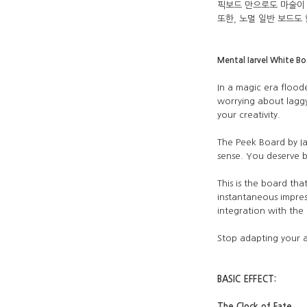
픽보드 만으로도 마술이
또한, 노멀 일반 보드도
Mental Iarvel White Boa
In a magic era flood
worrying about laggy
your creativity.
The Peek Board by Ia
sense. You deserve 
This is the board tha
instantaneous impres
integration with the
Stop adapting your art
BASIC EFFECT:
The Clock of Fate