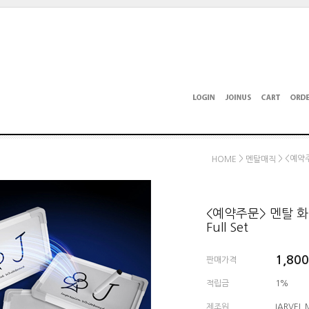
>
> <예약주문
HOME
멘탈매직
<예약주문> 멘탈 화이트
Full Set
1,800
판매가격
적립금
1%
제조원
IARVEL 