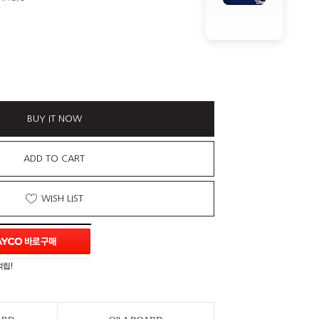
BUY IT NOW
ADD TO CART
WISH LIST
적립!