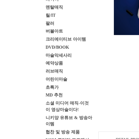
멘탈매직
릴/IT
팔러
버블아트
크리에이티브 아이템
DVD/BOOK
마술악세사리
예약상품
러브매직
어린이마술
초특가
MD 추천
소셜 미디어 매직-이것
이 영상마술이다!
니키양 유튜브 & 방송아
이템
협찬 및 방송 제품