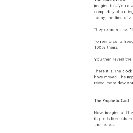
Imagine this: You dr
completely obscuring
today, the time of a f
They name a time. "1
To reinforce its free
100% theirs.
You then reveal the
There it is. The cloc
have moved. The imp
reveal more devastat
The Prophetic Card
Now, imagine a diffe
its prediction hidde
themselves.