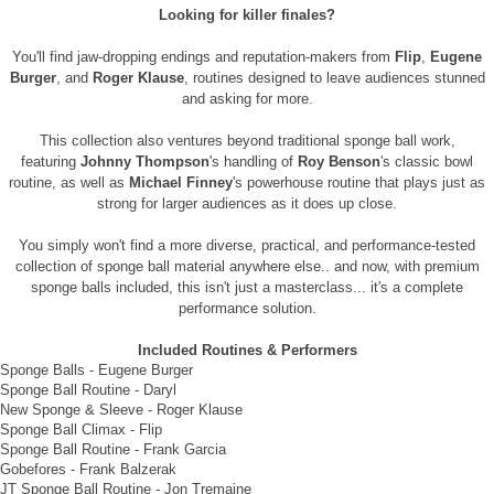
Looking for killer finales?
You'll find jaw-dropping endings and reputation-makers from
Flip
,
Eugene
Burger
, and
Roger Klause
, routines designed to leave audiences stunned
and asking for more.
This collection also ventures beyond traditional sponge ball work,
featuring
Johnny Thompson
's handling of
Roy Benson
's classic bowl
routine, as well as
Michael Finney
's powerhouse routine that plays just as
strong for larger audiences as it does up close.
You simply won't find a more diverse, practical, and performance-tested
collection of sponge ball material anywhere else.. and now, with premium
sponge balls included, this isn't just a masterclass... it's a complete
performance solution.
Included Routines & Performers
Sponge Balls - Eugene Burger
Sponge Ball Routine - Daryl
New Sponge & Sleeve - Roger Klause
Sponge Ball Climax - Flip
Sponge Ball Routine - Frank Garcia
Gobefores - Frank Balzerak
프 하세요!
JT Sponge Ball Routine - Jon Tremaine