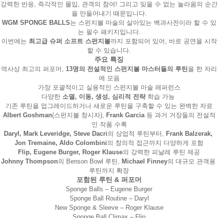
강력한 반응, 즉각적인 몰입, 관객의 참여! 그리고 잊을 수 없는 놀라움의 순간
을 만들어내기 때문입니다.
WGM SPONGE BALLS
는 스펀지볼 마술의 살아있는 백과사전이라 할 수 있
는 필수 패키지입니다.

이번에는 
최고급 슈퍼 소프트 스펀지볼
까지 포함되어 있어, 바로 공연을 시작
할 수 있습니다.
주요 특징
역사상 최고의 퍼포머, 
13명의 전설적인 스펀지볼 마스터들의 루틴
을 한 자리
에 모음
가장 포괄적이고 실용적인 스펀지볼 마술 레퍼런스
다양한 
소멸
, 이동, 생성, 심리적 전략
 학습 가능 
기존 루틴을 업그레이드하거나 새로운 루틴을 구축할 수 있는 완벽한 자료
Albert Goshman
(스펀지볼 창시자), 
Frank Garcia
 등 과거 거장들의 전설적
인 작품 수록
Daryl, Mark Leveridge, Steve Dacri
의 상업적 루틴부터, 
Frank Balzerak, 
Jon Tremaine, Aldo Colombini
의 창의적 접근까지 다양하게 포함
Flip, Eugene Burger, Roger Klause
의 강력한 피날레 루틴 제공
Johnny Thompson
의 Benson Bowl 루틴, 
Michael Finney
의 대규모 관객용 
루틴까지 확장
포함된 루틴 & 퍼포머
Sponge Balls – Eugene Burger
Sponge Ball Routine – Daryl
New Sponge & Sleeve – Roger Klause
Sponge Ball Climax – Flip