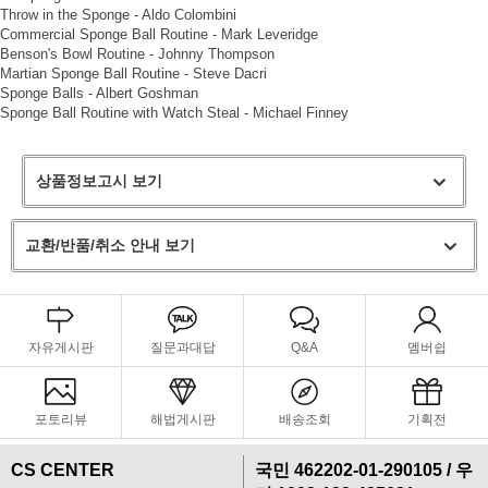
Throw in the Sponge - Aldo Colombini
Commercial Sponge Ball Routine - Mark Leveridge
Benson's Bowl Routine - Johnny Thompson
Martian Sponge Ball Routine - Steve Dacri
Sponge Balls - Albert Goshman
Sponge Ball Routine with Watch Steal - Michael Finney
상품정보고시 보기
교환/반품/취소 안내 보기
자유게시판
질문과대답
Q&A
멤버쉽
포토리뷰
해법게시판
배송조회
기획전
CS CENTER
국민 462202-01-290105 / 우