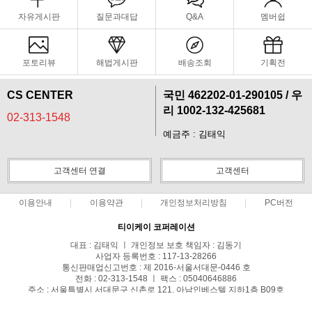
자유게시판
질문과대답
Q&A
멤버쉽
포토리뷰
해법게시판
배송조회
기획전
CS CENTER
국민 462202-01-290105 / 우
리 1002-132-425681
02-313-1548
예금주 : 김태익
고객센터 연결
고객센터
이용안내
이용약관
개인정보처리방침
PC버전
티이케이 코퍼레이션
대표 : 김태익 ㅣ 개인정보 보호 책임자 : 김동기
사업자 등록번호 : 117-13-28266
통신판매업신고번호 : 제 2016-서울서대문-0446 호
전화 : 02-313-1548 ㅣ 팩스 : 05040646886
주소 : 서울특별시 서대문구 신촌로 121, 아남인베스텔 지하1층 B09호
COPYRIGHT(C)Tekmagic ALL RIGHTS RESERVED.