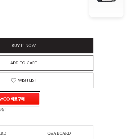
BUY IT NOW
ADD TO CART
WISH LIST
적립!
ARD
Q&A BOARD