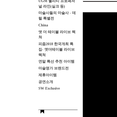
UGM 퀄리티 프로페셔
널 라인(실크 등)
마술사들의 마술사 - 데
럴 특별전
China
앳 더 테이블 라이브 렉
쳐
피즘2018 한국개최 특
집- 앳더테이블 라이브
렉쳐
연말 특선 추천 아이템
마술명가 브랜드전
제휴아이템
공연소개
SW Exclusive