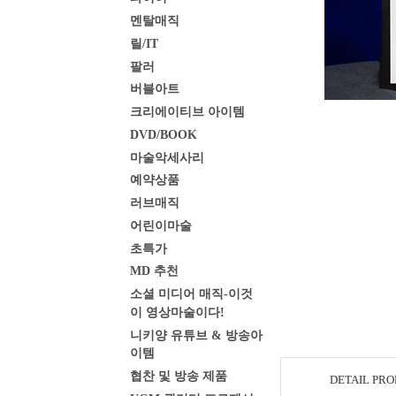
멘탈매직
릴/IT
팔러
버블아트
크리에이티브 아이템
DVD/BOOK
마술악세사리
예약상품
러브매직
어린이마술
초특가
MD 추천
소셜 미디어 매직-이것
이 영상마술이다!
니키양 유튜브 & 방송아
이템
협찬 및 방송 제품
DETAIL PR