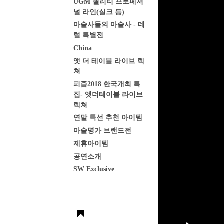
UGM 퀄리티 프로페셔
널 라인(실크 등)
마술사들의 마술사 - 데
럴 특별전
China
앳 더 테이블 라이브 렉
쳐
피즘2018 한국개최 특
집- 앳더테이블 라이브
렉쳐
연말 특선 추천 아이템
마술명가 브랜드전
제휴아이템
공연소개
SW Exclusive