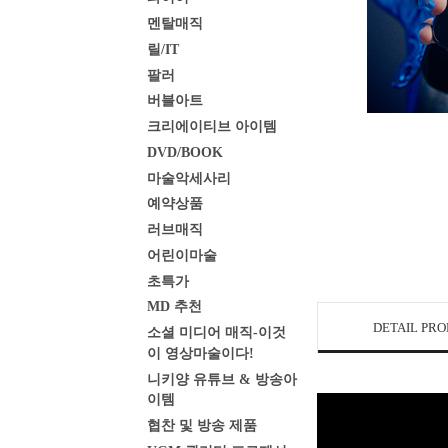
멘탈매직
릴/IT
팔러
버블아트
크리에이티브 아이템
DVD/BOOK
마술악세사리
예약상품
러브매직
어린이마술
초특가
MD 추천
DETAIL PR
소셜 미디어 매직-이것
이 영상마술이다!
니키양 유튜브 & 방송아
이템
협찬 및 방송 제품