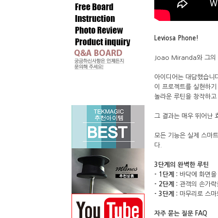
Leviosa Phone!
Joao Miranda와
아이디어는 대담했습니다
이 프
로젝트를 실현하기 위해
놀라운 루틴을 창작하고
그 결과는 매우 뛰어난 
모든 기능은 실제 스마
다.
3단계의 완벽한 루틴
- 1단계 :
바닥에 화면을
- 2단계 :
관객의 손가락
- 3단계 :
마무리로 스마
자주 묻는 질문 FAQ