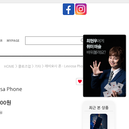
>
>
> 레비오사 폰 - Leviosa Phone
HOME
클로즈업
기타
0
sa Phone
000
원
최근 본 상품
0원