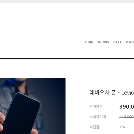
레비오사 폰 - Levio
390,
판매가격
소비자가격
440,00
적립금
1%