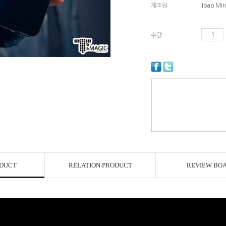
제조원
Joao Mi
수량
ODUCT
RELATION PRODUCT
REVIEW BO