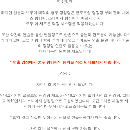
도 있었죠!
하지만 알블과 브루더 매직의 쿵푸 링킹링은 클로즈업 링킹링 부터 팔러 사이
즈 링킹링, 스테이지 링킹링에 이르기 까지
모두 이 새로운 락킹 시스템을 적용하였습니다!
또한 약간의 연습을 통한 핸들링으로 한손으로 충분히 컨트롤이 가능합니다!
게다가 일반 노멀 키링이 함께 추가되어 업그레이드된 연출 뿐만 아니라 기존
의 링킹링 연출도 활용할 수 있는
다재다능한 완벽한 세트입니다!
* 연출 영상에서 쿵푸 링킹링의 능력을 직접 만나보시기 바랍니다.
상세 :
차이니즈 쿵푸 링킹링 세트입니다.
약 4.1인치의 클로즈업 링킹링 세트 와 약 8.1인치의 팔러 사이즈 링킹링, 그리
고 약10인치의 스테이지 링킹링으로 구성되었습니다. 고급스러운 재질로 제
작되어 묵직한 무게감과 고급스러움을 더합니다!
* 얇지 않고 적절한 두께감의 링으로 핸들링하기가 매우 좋습니다.
사이즈는 옵션에서 선택 구매 가능합니다.