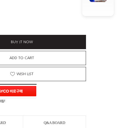
BUY IT NOW
ADD TO CART
WISH LIST
적립!
ARD
Q&A BOARD