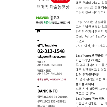
색은 우리의 기억과 상
EasyTones를 통해
그들의 깊은 생각에까지 
EasyTones는 멘탈리
그는 기발한 비밀과 창의
하지만 여기서 멈추지 않
Craig Petty가 E
되었죠!
2시간 이상, 총 10개
EasyTones로 연출할
마인드리딩 vs 예언
두 명의 관객이 카드를 
매우 직관적이고 강력합
컬러 컨퍼뷸레이션
세 명의 관객을 위한 효
컬러풀 제미니
오랜 시간 검증된
Gemin
팩트를 줍니다!
EasyTones 제품 정보
아름답고 선명한 고급 