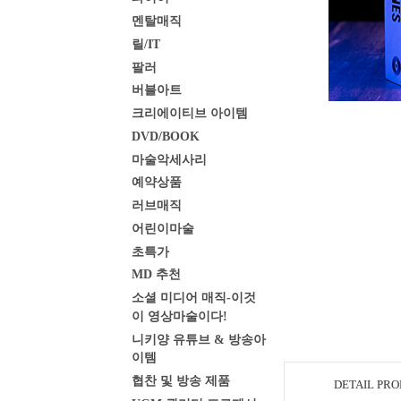
멘탈매직
릴/IT
팔러
버블아트
크리에이티브 아이템
DVD/BOOK
마술악세사리
예약상품
러브매직
어린이마술
초특가
MD 추천
소셜 미디어 매직-이것
이 영상마술이다!
니키양 유튜브 & 방송아
이템
협찬 및 방송 제품
DETAIL PR