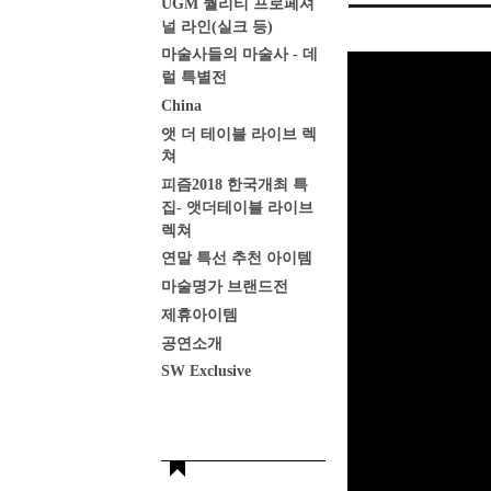
UGM 퀄리티 프로페셔
널 라인(실크 등)
마술사들의 마술사 - 데
럴 특별전
China
앳 더 테이블 라이브 렉
쳐
피즘2018 한국개최 특
집- 앳더테이블 라이브
렉쳐
연말 특선 추천 아이템
마술명가 브랜드전
제휴아이템
공연소개
SW Exclusive