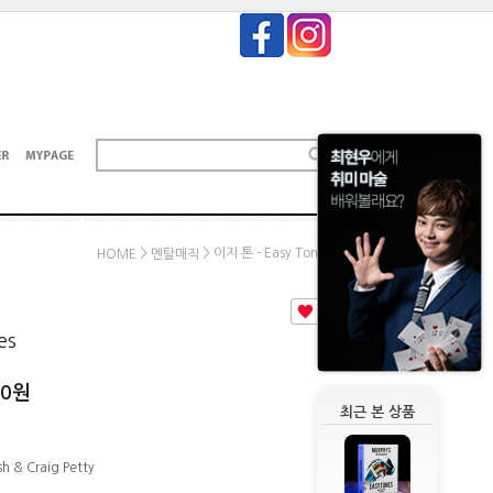
>
> 이지 톤 - Easy Tones
HOME
멘탈매직
0
es
00
원
최근 본 상품
sh & Craig Petty