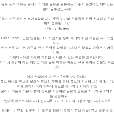
큐브 쓰루 헤드는 관객의 머리를 큐브로 관통하는 아주 비쥬얼하고 재미있는
팔러 일루젼입니다!
"큐브 쓰루 헤드는 불가능함과 재미 뿐만 아니라 관객들을 위한 완벽하고 환상
적인 효과입니다."
- Henry Harrius
David Penn의 간판 연출을 TCC와 합작을 통해 제작하게 된 특별한 시리즈입
니다.
큐브 쓰루 헤드는 기존의 큐브 루틴을 강화하거나 다른 형식의 연출로 보여줄
수 있는
다재다능하고 짜릿한 경험을 선사할 수 있는 특별한 도구입니다.
더이상 솔빙이 아닌 재밌고 다른 큐브 마술을 비쥬얼 큐브 트릭을 선보일 수있
죠!
먼저 관객에게 빈 튜브 2개를 보여줍니다.
큐브 하나를 튜브에 넣으면 튜브의 구멍을 통해 큐브가 완벽히 보이게 됩니다.
이제 관객의 머리 양쪽에 튜브를 하나씩 위치하게 하고
관객의 카운트 다운과 함께 튜브를 기울이면 큐브가 튜브로 지나가 관객의 머
리를 관통하고
반대쪽 튜브로 나타나게 됩니다!! 그리고 그 아래 그물로 떨어지게 되죠!!
코메디! 비쥬얼, 일루젼! 이 모두를 망라한 독특한 큐브 마술! 큐브 쓰루 헤드