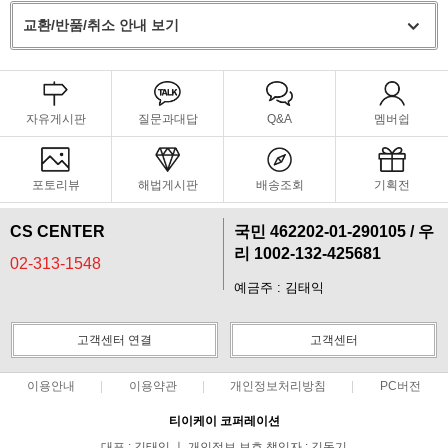
교환/반품/취소 안내 보기
자유게시판
질문과대답
Q&A
멤버쉽
포토리뷰
해법게시판
배송조회
기획전
CS CENTER
국민 462202-01-290105 / 우
리 1002-132-425681
02-313-1548
예금주 : 김태익
고객센터 연결
고객센터
이용안내
이용약관
개인정보처리방침
PC버전
티이케이 코퍼레이션
대표 : 김태익 ㅣ 개인정보 보호 책임자 : 김동기