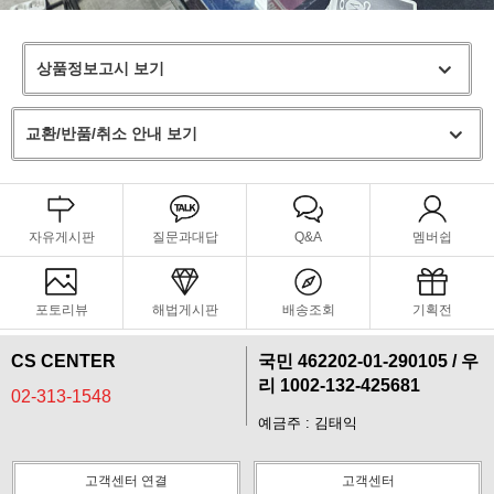
상품정보고시 보기
교환/반품/취소 안내 보기
자유게시판
질문과대답
Q&A
멤버쉽
포토리뷰
해법게시판
배송조회
기획전
CS CENTER
국민 462202-01-290105 / 우
리 1002-132-425681
02-313-1548
예금주 : 김태익
고객센터 연결
고객센터
프 하세요!