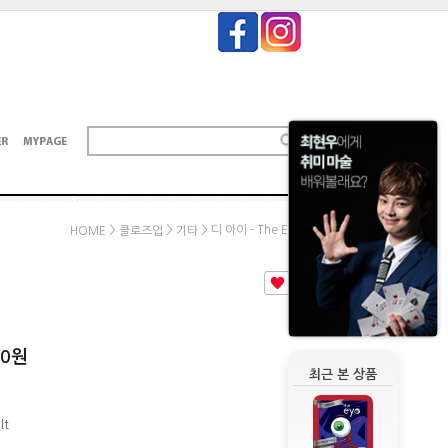
>
>
> 디 아이 - The Eye
HOME
클로즈업
기타
0
00
원
최근 본 상품
lt