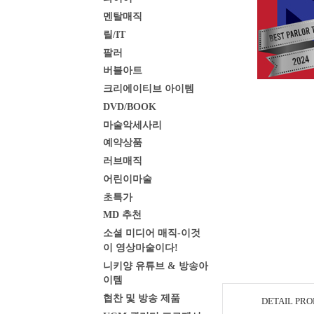
멘탈매직
릴/IT
팔러
버블아트
크리에이티브 아이템
DVD/BOOK
마술악세사리
예약상품
러브매직
어린이마술
초특가
MD 추천
소셜 미디어 매직-이것
이 영상마술이다!
니키양 유튜브 & 방송아
이템
협찬 및 방송 제품
DETAIL PR