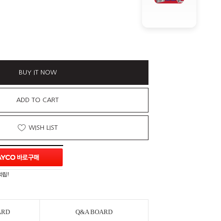
BUY IT NOW
ADD TO CART
WISH LIST
적립!
ARD
Q&A BOARD