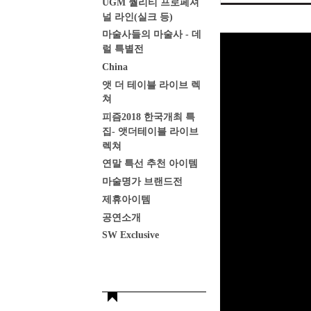
UGM 퀄리티 프로페셔
널 라인(실크 등)
마술사들의 마술사 - 데
럴 특별전
China
앳 더 테이블 라이브 렉
쳐
피즘2018 한국개최 특
집- 앳더테이블 라이브
렉쳐
연말 특선 추천 아이템
마술명가 브랜드전
제휴아이템
공연소개
SW Exclusive