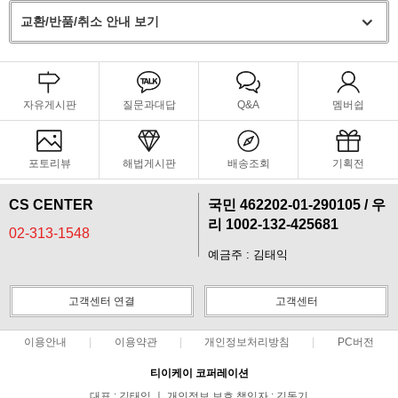
교환/반품/취소 안내 보기
자유게시판
질문과대답
Q&A
멤버쉽
포토리뷰
해법게시판
배송조회
기획전
CS CENTER
국민 462202-01-290105 / 우
리 1002-132-425681
02-313-1548
예금주 : 김태익
고객센터 연결
고객센터
이용안내
이용약관
개인정보처리방침
PC버전
티이케이 코퍼레이션
대표 : 김태익 ㅣ 개인정보 보호 책임자 : 김동기