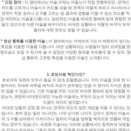
* 간접 참여 :
이 챕터에서는 마술 자체는 마술사가 직접 진행하지만, 관객이
카드를 고르거나 마술사가 카드를 섞을 때 관객이 어떻게 하라고 지시하거나
관객이 직접 숫자나 도구를 고르는 등 결과에 영향을 미칠 수 있는 요소를 직
접 제어하는 마술을 다룹니다. 일반적인 마술을 비대면 형태에 맞게 변형한 것
들도 있으므로 다른 마술을 배우더라도 비대면 상황에서 어떻게 바꾸어 보여
줄지에 대한 힌트도 얻을 수 있습니다.
* 영상 통화를 이용한 마술 :
이 챕터에서는 카메라의 각도가 제한되어 있다는
특징을 이용한 마술을 다룹니다. 대면 상황에서는 사람들이 많이 모여있을 땐
옆모습도 보일 수 있기에 쓸 수 없었던 다양한 동작을 자유롭게 할 수 있죠. 영
상 통화의 고유한 특성을 이용한 마술도 소개합니다.
3. 초보자용 책인가요?
초보자와 숙련자 모두가 즐길 수 있게 집필했습니다. 이미 마술을 오래 한 사
람이라도 국내에 버추얼 매직의 자료가 전무했던 만큼 이 분야의 지식은 충분
치 않을 수 있습니다. 기존 마술을 어떤 식으로 비대면 형태에 맞게 변형할 수
있는지, 완전히 비대면으로만 가능한 마술에는 무엇이 있는지 익히는 데에 큰
페이코 라이
구매
도움이 되리라 생각합니다.
비대면 상황의 강점 중 하나는 관객의 의도치 않은 개입을 막을 수 있다는 것
입니다. 흔히 있는 일은 아니지만, 너무 신기한 나머지 갑자기 관객이 마술사
의 도구를 낚아채서 가져가거나 일부러 마술을 방해할 목적으로 연출에 개입
하는 경우가 있습니다. 숙련된 마술사는 이러한 상황에서도 침착하게 대응할
수 있으나 초보자는 그렇지 않죠. 즉, 입문용 마술로 배우기에 상당히 괜찮다