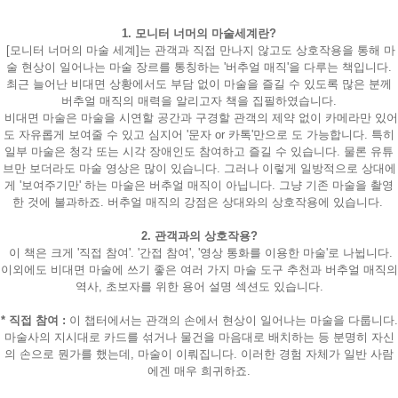
1. 모니터 너머의 마술세계란?
[모니터 너머의 마술 세계]는 관객과 직접 만나지 않고도 상호작용을 통해 마
술 현상이 일어나는 마술 장르를 통칭하는 '버추얼 매직'을 다루는 책입니다.
최근 늘어난 비대면 상황에서도 부담 없이 마술을 즐길 수 있도록 많은 분께
버추얼 매직의 매력을 알리고자 책을 집필하였습니다.
비대면 마술은 마술을 시연할 공간과 구경할 관객의 제약 없이 카메라만 있어
도 자유롭게 보여줄 수 있고 심지어 '문자 or 카톡'만으로 도 가능합니다. 특히
일부 마술은 청각 또는 시각 장애인도 참여하고 즐길 수 있습니다. 물론 유튜
브만 보더라도 마술 영상은 많이 있습니다. 그러나 이렇게 일방적으로 상대에
게 '보여주기만' 하는 마술은 버추얼 매직이 아닙니다. 그냥 기존 마술을 촬영
한 것에 불과하죠. 버추얼 매직의 강점은 상대와의 상호작용에 있습니다.
2. 관객과의 상호작용?
이 책은 크게 '직접 참여'. '간접 참여', '영상 통화를 이용한 마술'로 나뉩니다.
이외에도 비대면 마술에 쓰기 좋은 여러 가지 마술 도구 추천과 버추얼 매직의
역사, 초보자를 위한 용어 설명 섹션도 있습니다.
* 직접 참여 :
이 챕터에서는 관객의 손에서 현상이 일어나는 마술을 다룹니다.
마술사의 지시대로 카드를 섞거나 물건을 마음대로 배치하는 등 분명히 자신
의 손으로 뭔가를 했는데, 마술이 이뤄집니다. 이러한 경험 자체가 일반 사람
에겐 매우 희귀하죠.