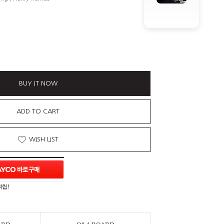
BUY IT NOW
ADD TO CART
WISH LIST
적립!