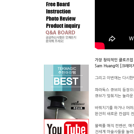
가장 창의적인 클로즈업
Sam Huang이 [크레
그리고 이번에는 다시한번
파라독스 큐브의 등장으
큐브가 맞춰지는 놀라운
바꿔치기를 하거나 어려
완전히 새로운 컨셉의 진
블랙풀 매직 컨벤션, 매
전세계 마술사들을 놀라