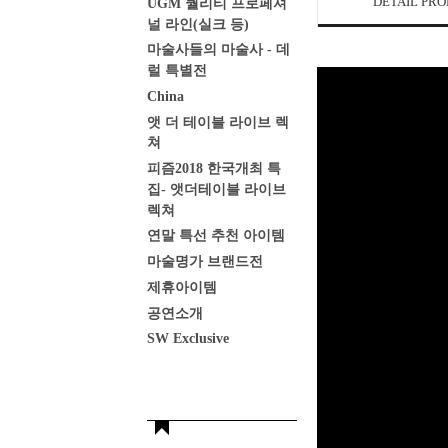
DETAIL PR
UGM 퀄리티 프로페셔
널 라인(실크 등)
마술사들의 마술사 - 데
럴 특별전
China
앳 더 테이블 라이브 렉
쳐
피즘2018 한국개최 특
집- 앳더테이블 라이브
렉쳐
연말 특선 추천 아이템
마술명가 브랜드전
제휴아이템
공연소개
SW Exclusive