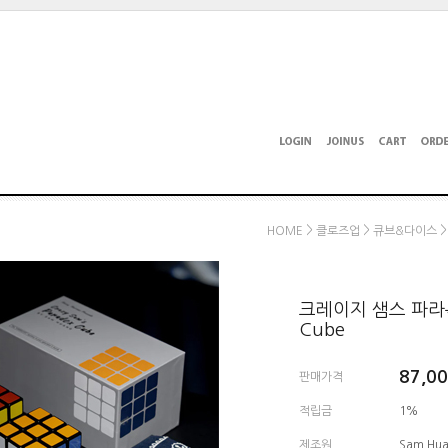
>
>
>
HOME
클로즈업
큐브&다이스
크레이지 샘스 파라독스 
Cube
87,0
판매가격
적립금
1%
제조원
Sam Huan