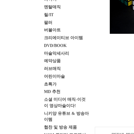
멘탈매직
릴/IT
팔러
버블아트
크리에이티브 아이템
DVD/BOOK
마술악세사리
예약상품
러브매직
어린이마술
초특가
MD 추천
소셜 미디어 매직-이것
이 영상마술이다!
니키양 유튜브 & 방송아
이템
협찬 및 방송 제품