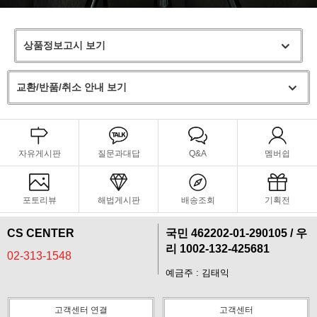
상품정보고시 보기
교환/반품/취소 안내 보기
자유게시판
질문과대답
Q&A
멤버쉽
포토리뷰
해법게시판
배송조회
기획전
CS CENTER
국민 462202-01-290105 / 우
리 1002-132-425681
02-313-1548
예금주 : 김태익
고객센터 연결
고객센터
프 하세요!