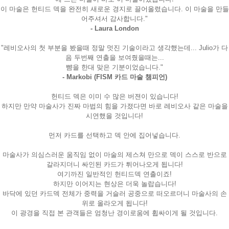
이 마술은 헌티드 덱을 완전히 새로운 경지로 끌어올렸습니다. 이 마술을 만들
어주셔서 감사합니다."
- Laura London
"레비오사의 첫 부분을 봤을때 정말 멋진 기술이라고 생각했는데... Julio가 다
음 두번째 연출을 보여줬을때는...
뺨을 한대 맞은 기분이었습니다."
- Markobi (FISM 카드 마술 챔피언)
헌티드 덱은 이미 수 많은 버젼이 있습니다!
하지만 만약 마술사가 진짜 마법의 힘을 가졌다면 바로 레비오사 같은 마술을
시연했을 것입니다!
먼저 카드를 선택하고 덱 안에 집어넣습니다.
마술사가 의심스러운 움직임 없이 마술의 제스쳐 만으로 덱이 스스로 반으로
갈라지더니 싸인된 카드가 튀어나오게 됩니다!
여기까진 일반적인 헌티드덱 연출이죠!
하지만 이어지는 현상은 더욱 놀랍습니다!
바닥에 있던 카드덱 전체가 중력을 거슬러 공중으로 떠오르더니 마술사의 손
위로 올라오게 됩니다!
이 광경을 직접 본 관객들은 엄청난 경이로움에 휩싸이게 될 것입니다.